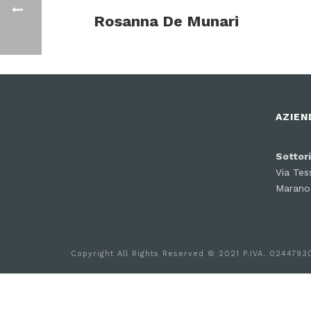
Rosanna De Munari
AZIEN
Sottor
Via Tes
Marano 
Copyright All Rights Reserved © 2021 P.IVA. 024479