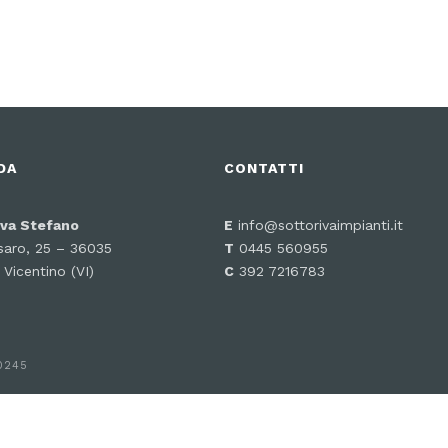
DA
CONTATTI
iva Stefano
E
info@sottorivaimpianti.it
saro, 25 – 36035
T
0445 560955
Vicentino (VI)
C
392 7216783
30245